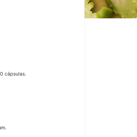
0 cápsulas.
um.