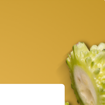
×
Plaza San Miguelito
Av. Independencia #2100
Loc. 1
Col. San Miguelito
Irapuato, Gto. MX
VER EN EL MAPA