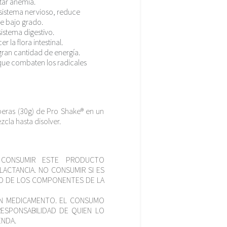
atar anemia.
 sistema nervioso, reduce
e bajo grado.
sistema digestivo.
r la flora intestinal.
ran cantidad de energía.
que combaten los radicales
eras (30g) de Pro Shake® en un
cla hasta disolver.
CONSUMIR ESTE PRODUCTO
LACTANCIA. NO CONSUMIR SI ES
NO DE LOS COMPONENTES DE LA
N MEDICAMENTO. EL CONSUMO
ESPONSABILIDAD DE QUIEN LO
ENDA.