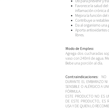
Útil para prevenir y tr
Favorece la salud del
inflamación crónica d
Mejora la función del 
Contribuye a restablece
Da al organismo una g
Aporta antioxidantes 
libres.
Modo de Empleo:
Agrega dos cucharadas sop
vaso con 240ml de agua. Mez
Bebe una porción al día.
Contraindicaciones:
NO 
DURANTE EL EMBARAZO NI 
SENSIBLE O ALÉRGICO A U
FÓRMULA.
ESTE PRODUCTO NO ES U
DE ESTE PRODUCTO, ES R
USA Y DE QUIEN LO RECOMI