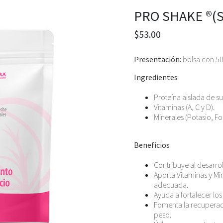
PRO SHAKE ®(S
$53.00
Presentación:
bolsa con 50
Ingredientes
Proteína aislada de s
Vitaminas (A, C y D).
Minerales (Potasio, Fos
Beneficios
Contribuye al desarrol
Aporta Vitaminas y Mi
adecuada.
Ayuda a fortalecer los
Fomenta la recuperac
peso.