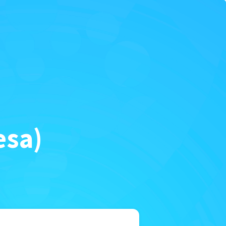
×
esa)