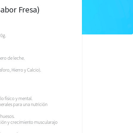
abor Fresa)
0g.
uero de leche.
foro, Hierro y Calcio).
lo físico y mental.
nerales para una nutrición
 huesos.
ión y crecimiento muscularajo