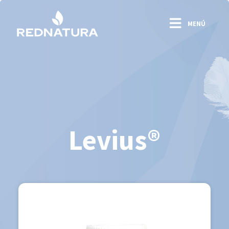
RedNatura
×
MENÚ
INICIO
CONÓCENOS
PRODUCTOS
NEGOCIO
OFICINA VIRTUAL
Levius®
CAPACITACIÓN
CONTACTO
LO MÁS NUEVO