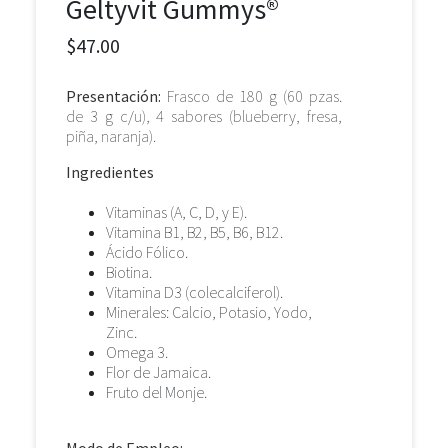
Geltyvit Gummys®
$47.00
Presentación:
Frasco de 180 g (60 pzas.
de 3 g c/u), 4 sabores (blueberry, fresa,
piña, naranja).
Ingredientes
Vitaminas (A, C, D, y E).
Vitamina B1, B2, B5, B6, B12.
Ácido Fólico.
Biotina.
Vitamina D3 (colecalciferol).
Minerales: Calcio, Potasio, Yodo,
Zinc.
Omega 3.
Flor de Jamaica.
Fruto del Monje.