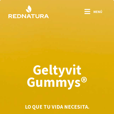
RedNatura
×
MENÚ
INICIO
CONÓCENOS
PRODUCTOS
NEGOCIO
OFICINA VIRTUAL
Geltyvit
CAPACITACIÓN
Gummys®
CONTACTO
LO MÁS NUEVO
LO QUE TU VIDA NECESITA.