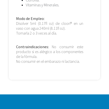
Vitaminas y Minerales.
Modo de Empleo:
Disolver 5ml (0.17fl oz) de cloori® en un
vaso con agua 240ml (8.11fl oz).
Tomarla 2 o 3 veces al día.
Contraindicaciones:
No consumir este
producto si es alérgico a los componentes
de la fórmula.
No consumir en el embarazo ni lactancia.