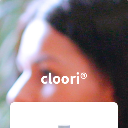
×
INICIO
CONÓCENOS
PRODUCTOS
NEGOCIO
OFICINA VIRTUAL
cloori®
CAPACITACIÓN
CONTACTO
LO MÁS NUEVO